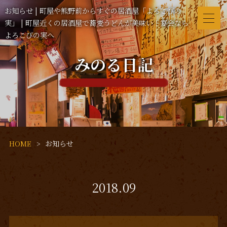
お知らせ | 町屋や熊野前からすぐの居酒屋「よろこびの
実」 | 町屋近くの居酒屋で蕎麦うどんが美味い！宴会なら
よろこびの実へ
みのる日記
HOME
お知らせ
2018.09