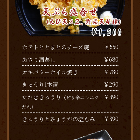
￥550
ポテトととまとのチーズ焼
￥680
あさり酒蒸し
￥780
カキバターホイル焼き
￥290
きゅうり1本漬
￥390
たたききゅうり
（ピリ辛ニンニク
だれ）
￥390
きゅうりとみょうがの塩もみ