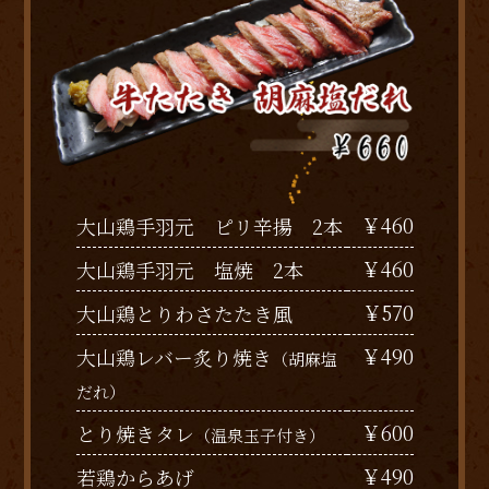
￥460
大山鶏手羽元 ピリ辛揚 2本
￥460
大山鶏手羽元 塩焼 2本
￥570
大山鶏とりわさたたき風
￥490
大山鶏レバー炙り焼き
（胡麻塩
だれ）
￥600
とり焼きタレ
（温泉玉子付き）
￥490
若鶏からあげ