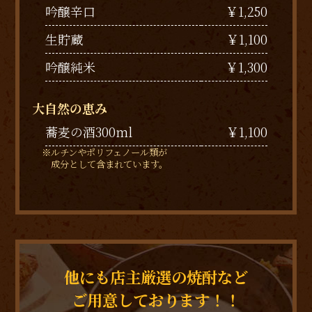
吟醸辛口
￥1,250
生貯蔵
￥1,100
吟醸純米
￥1,300
大自然の恵み
蕎麦の酒300ml
￥1,100
※ルチンやポリフェノール類が
成分として含まれています。
他にも店主厳選の焼酎など
ご用意しております！！