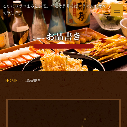
こだわりのつまみとお酒。〆には是非そば・うどんも食べ
て欲しい。
お品書き
HOME
お品書き