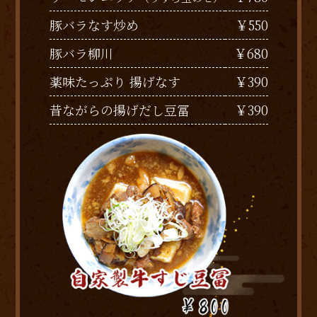
￥550
豚バラなす炒め
￥680
豚バラ柳川
￥390
薬味たっぷり 揚げなす
￥390
昔ながらの揚げだし豆冨