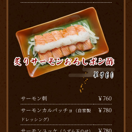
￥760
サーモン刺
￥780
サーモンカルパッチョ
（自家製
ドレッシング）
￥780
サーモンユッケ
（うずら玉のせ）