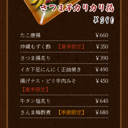
￥660
たこ唐揚
￥350
沖縄もずく酢
【夏季限定】
￥390
さつま揚炙り
￥490
イカ下足にんにく正油焼き
￥450
揚げナス・ピリ辛肉みそ
【夏季限定】
￥640
牛タン塩炙り
￥680
さんま梅酢煮
【季節限定】