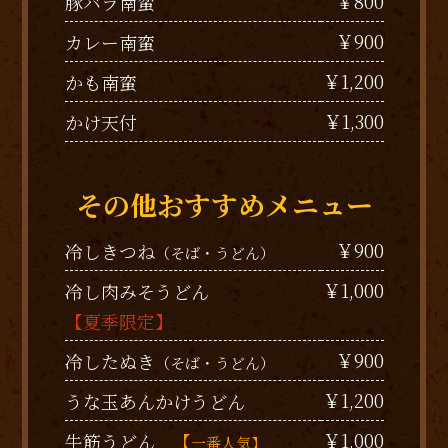
￥800
豚バラ南蛮
￥900
カレー南蛮
￥1,200
かも南蛮
￥1,300
かけ天付
その他おすすめメニュー
￥900
冷しきつね
（そば・うどん）
￥1,000
冷し肉みそうどん
【夏季限定】
￥900
冷したぬき
（そば・うどん）
￥1,200
うな玉あんかけうどん
￥1,000
牛筋うどん
【
一番人気】