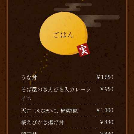
ごはん
￥1,550
うな丼
￥950
そば屋のきんぴら入カレーラ
イス
￥1,300
天丼
（えび天×2、野菜3種）
￥880
桜えびかき揚げ丼
￥880
鶏天丼