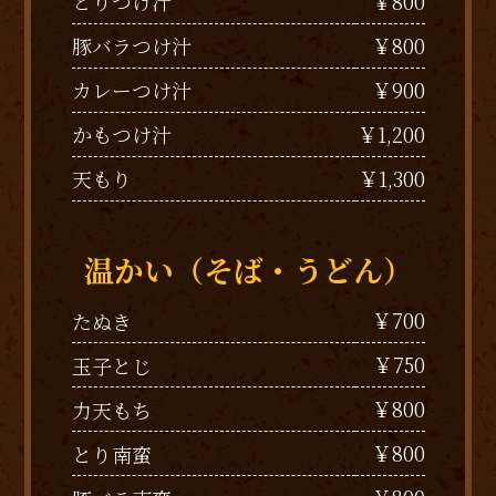
￥800
とりつけ汁
￥800
豚バラつけ汁
￥900
カレーつけ汁
￥1,200
かもつけ汁
￥1,300
天もり
温かい（そば・うどん）
￥700
たぬき
￥750
玉子とじ
￥800
力天もち
￥800
とり南蛮