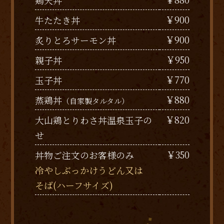
￥900
牛たたき丼
￥900
炙りとろサーモン丼
￥950
親子丼
￥770
玉子丼
￥880
蒸鶏丼
（自家製タルタル）
￥820
大山鶏とりわさ丼温泉玉子の
せ
￥350
丼物ご注文のお客様のみ
冷やしぶっかけうどん又は
そば(ハーフサイズ)