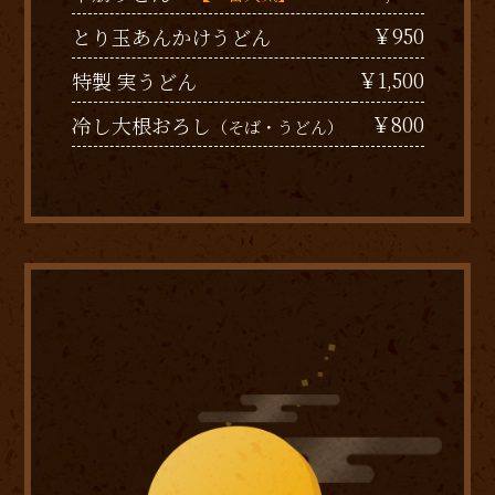
￥950
とり玉あんかけうどん
￥1,500
特製 実うどん
￥800
冷し大根おろし
（そば・うどん）