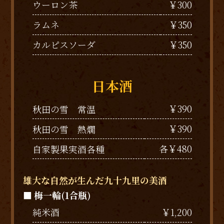
￥300
ウーロン茶
￥350
ラムネ
￥350
カルピスソーダ
日本酒
￥390
秋田の雪 常温
￥390
秋田の雪 熱燗
各￥480
自家製果実酒各種
雄大な自然が生んだ九十九里の美酒
■ 梅一輪(1合瓶)
純米酒
￥1,200