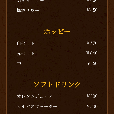
￥450
梅酒サワー
ホッピー
￥570
白セット
￥640
赤セット
￥150
中
ソフトドリンク
￥300
オレンジジュース
￥300
カルピスウォーター