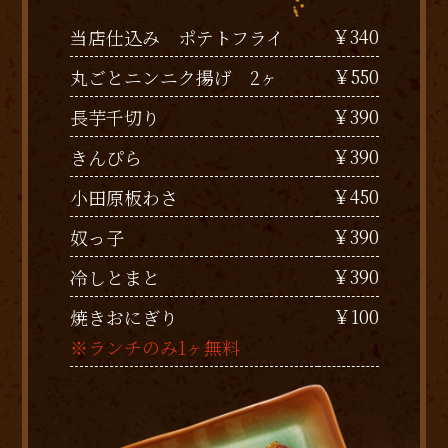
￥340
当店仕込み ポテトフライ
￥550
丸ごとニンニク揚げ 2ヶ
￥390
長芋千切り
￥390
きんぴら
￥450
小田原板わさ
￥390
奴っ子
￥390
冷しとまと
￥100
焼きおにぎり
※ランチのみ1ヶ無料