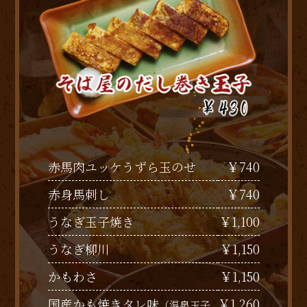
￥740
赤馬肉ユッケうずら玉のせ
￥740
赤身馬刺し
￥1,100
うなぎ玉子焼き
￥1,150
うなぎ柳川
￥1,150
かもわさ
￥1,260
国産かも焼きタレ味
（温泉玉子