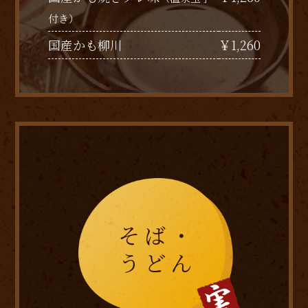
付き）
￥1,260
国産かも柳川
そば・
うどん