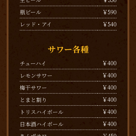
￥590
瓶ビール
￥540
レッド・アイ
サワー各種
￥400
チューハイ
￥400
レモンサワー
￥400
梅干サワー
￥400
とまと割り
￥400
トリスハイボール
￥400
日本酒ハイボール
￥450
あんずサワー