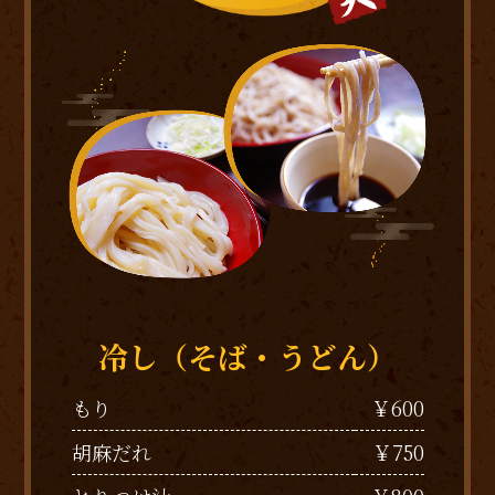
冷し（そば・うどん）
￥600
もり
￥750
胡麻だれ