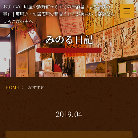
おすすめ | 町屋や熊野前からすぐの居酒屋「よろこびの
実」 | 町屋近くの居酒屋で蕎麦うどんが美味い！宴会なら
よろこびの実へ
みのる日記
HOME
おすすめ
2019.04