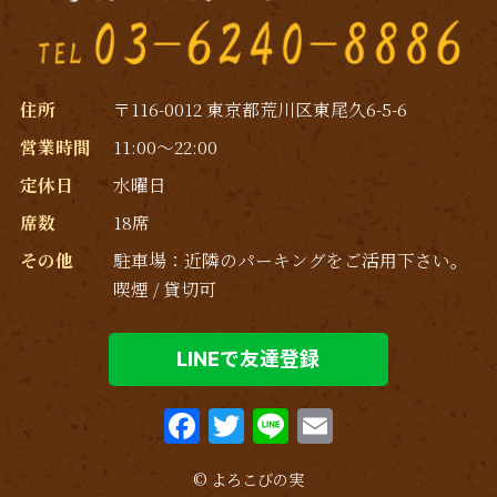
住所
〒116-0012 東京都荒川区東尾久6-5-6
営業時間
11:00～22:00
定休日
水曜日
席数
18席
その他
駐車場：近隣のパーキングをご活用下さい｡
喫煙 / 貸切可
LINEで友達登録
F
T
Li
E
a
w
n
m
© よろこびの実
c
it
e
ai