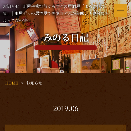
お知らせ | 町屋や熊野前からすぐの居酒屋「よろこびの
実」 | 町屋近くの居酒屋で蕎麦うどんが美味い！宴会なら
よろこびの実へ
みのる日記
HOME
お知らせ
2019.06