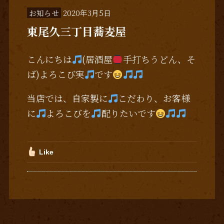
お知らせ
2020年3月5日
東尾久三丁目蕎麦屋
こんにちは
(居酒屋
手打ちうどん、そ
ば)よろこび実
です
当店では、自家製に
こだわり、お客様
に
よろこびを
配りたいです
Like