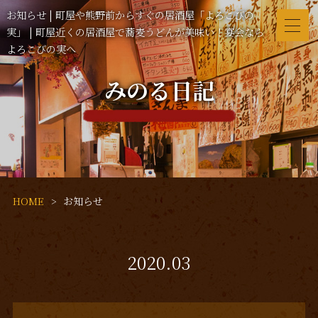
お知らせ | 町屋や熊野前からすぐの居酒屋「よろこびの
実」 | 町屋近くの居酒屋で蕎麦うどんが美味い！宴会なら
よろこびの実へ
みのる日記
HOME
お知らせ
2020.03