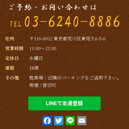
住所
〒116-0012 東京都荒川区東尾久6-5-6
営業時間
11:00～22:00
定休日
水曜日
席数
18席
その他
駐車場：近隣のパーキングをご活用下さい｡
喫煙 / 貸切可
LINEで友達登録
F
T
Li
E