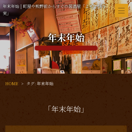
年末年始 | 町屋や熊野前からすぐの居酒屋「よろこびの
実」
年末年始
HOME
タグ:
年末年始
「年末年始」