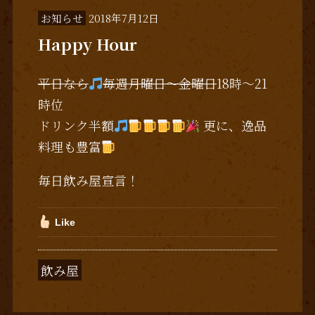
お知らせ
2018年7月12日
Happy Hour
平日なら
毎週月曜日～金曜日
18時～21
時位
ドリンク半額
更に、逸品
料理も豊富
毎日飲み屋宣言！
Like
飲み屋