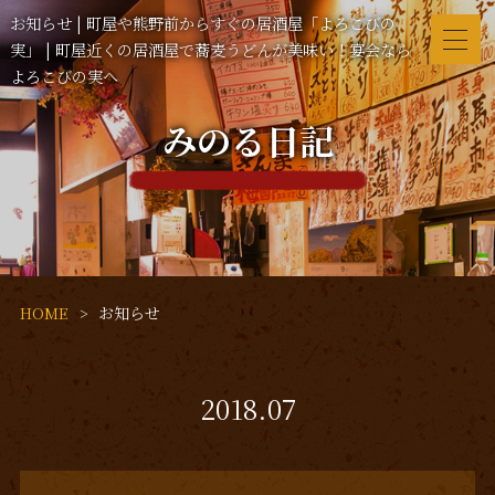
お知らせ | 町屋や熊野前からすぐの居酒屋「よろこびの
実」 | 町屋近くの居酒屋で蕎麦うどんが美味い！宴会なら
よろこびの実へ
みのる日記
HOME
お知らせ
2018.07