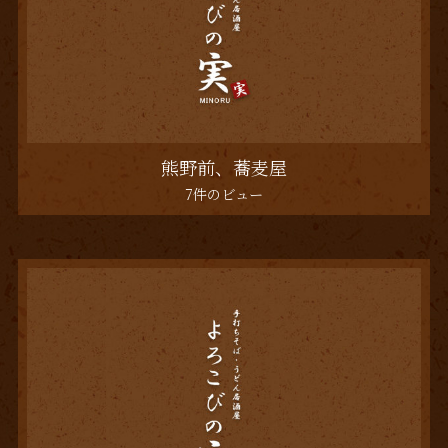
熊野前、蕎麦屋
7件のビュー