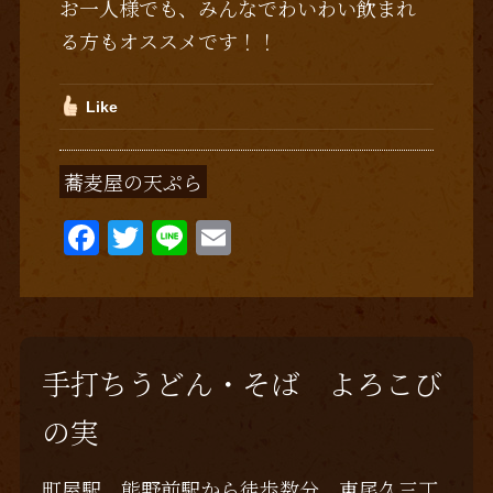
お一人様でも、みんなでわいわい飲まれ
る方もオススメです！！
Like
蕎麦屋の天ぷら
F
T
Li
E
a
w
n
m
c
it
e
ai
e
te
l
b
r
手打ちうどん・そば よろこび
o
の実
o
k
町屋駅、熊野前駅から徒歩数分、東尾久三丁