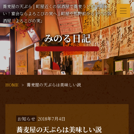
蕎麦屋の天ぷら | 町屋近くの居酒屋で蕎麦うどんが美味
い！宴会ならよろこびの実へ | 町屋や熊野前からすぐの居
酒屋「よろこびの実」
みのる日記
HOME
蕎麦屋の天ぷらは美味しい説
お知らせ
2018年7月4日
蕎麦屋の天ぷらは美味しい説