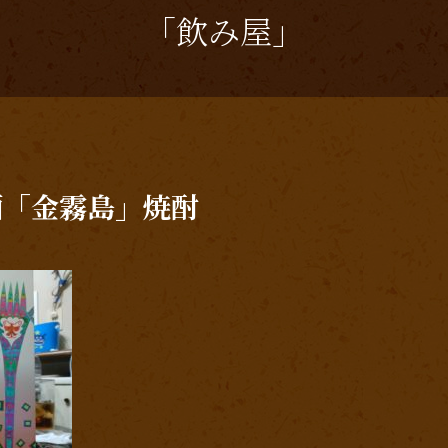
「飲み屋」
酒「金霧島」焼酎