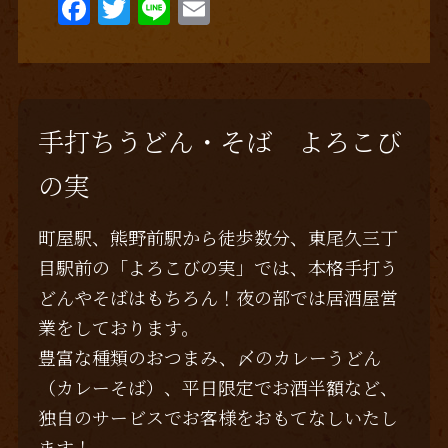
F
T
Li
E
a
w
n
m
c
it
e
ai
e
te
l
b
r
手打ちうどん・そば よろこび
o
の実
o
k
町屋駅、熊野前駅から徒歩数分、東尾久三丁
目駅前の「よろこびの実」では、本格手打う
どんやそばはもちろん！夜の部では居酒屋営
業をしております。
豊富な種類のおつまみ、〆のカレーうどん
（カレーそば）、平日限定でお酒半額など、
独自のサービスでお客様をおもてなしいたし
ます！