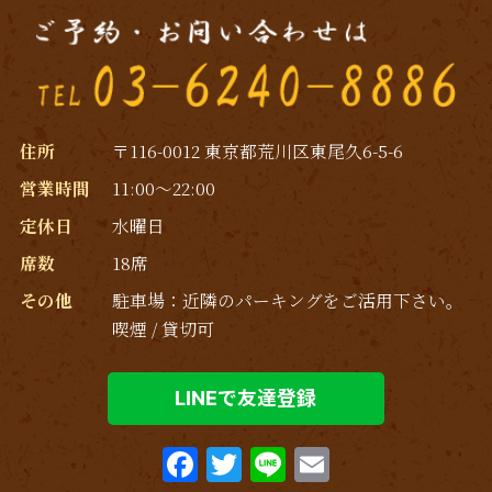
2018年10月
(1)
2018年9月
(3)
2018年8月
(1)
2018年7月
(3)
住所
〒116-0012 東京都荒川区東尾久6-5-6
営業時間
11:00～22:00
2017年11月
(1)
定休日
水曜日
2017年10月
(1)
席数
18席
2017年7月
(1)
その他
駐車場：近隣のパーキングをご活用下さい｡
喫煙 / 貸切可
2017年6月
(1)
2017年5月
(1)
LINEで友達登録
F
T
Li
E