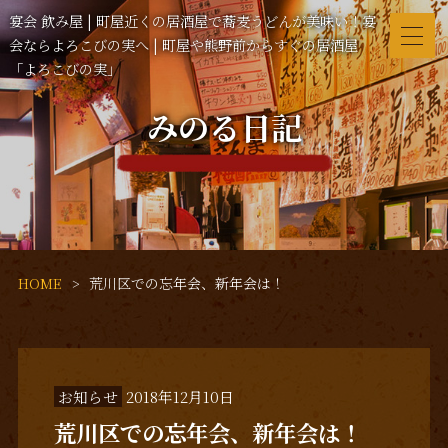
宴会 飲み屋 | 町屋近くの居酒屋で蕎麦うどんが美味い！宴
会ならよろこびの実へ | 町屋や熊野前からすぐの居酒屋
「よろこびの実」
みのる日記
HOME
荒川区での忘年会、新年会は！
お知らせ
2018年12月10日
荒川区での忘年会、新年会は！