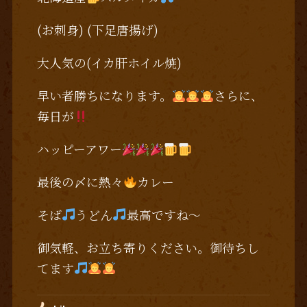
(お刺身) (下足唐揚げ)
大人気の(イカ肝ホイル焼)
早い者勝ちになります。
さらに、
毎日が
ハッピーアワー
最後の〆に熱々
カレー
そば
うどん
最高ですね～
御気軽、お立ち寄りください。御待ちし
てます