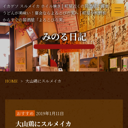
イカゲソ スルメイカ ホイル焼き | 町屋近くの居酒屋で蕎麦
うどんが美味い！宴会ならよろこびの実へ | 町屋や熊野前
からすぐの居酒屋「よろこびの実」
みのる日記
HOME
大山鶏にスルメイカ
おすすめ
2019年1月11日
大山鶏にスルメイカ