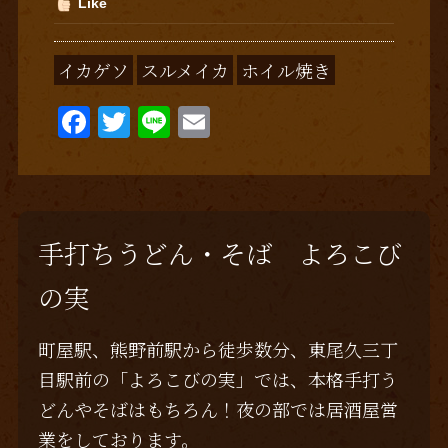
Like
イカゲソ
スルメイカ
ホイル焼き
F
T
Li
E
a
w
n
m
c
it
e
ai
e
te
l
b
r
手打ちうどん・そば よろこび
o
の実
o
k
町屋駅、熊野前駅から徒歩数分、東尾久三丁
目駅前の「よろこびの実」では、本格手打う
どんやそばはもちろん！夜の部では居酒屋営
業をしております。