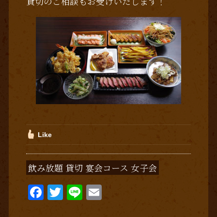
貸切のご相談もお受けいたします！
Like
飲み放題 貸切 宴会コース 女子会
F
T
Li
E
a
w
n
m