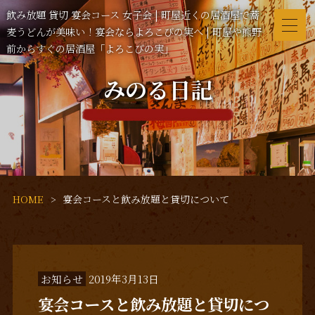
飲み放題 貸切 宴会コース 女子会 | 町屋近くの居酒屋で蕎
麦うどんが美味い！宴会ならよろこびの実へ | 町屋や熊野
前からすぐの居酒屋「よろこびの実」
みのる日記
HOME
宴会コースと飲み放題と貸切について
お知らせ
2019年3月13日
宴会コースと飲み放題と貸切につ