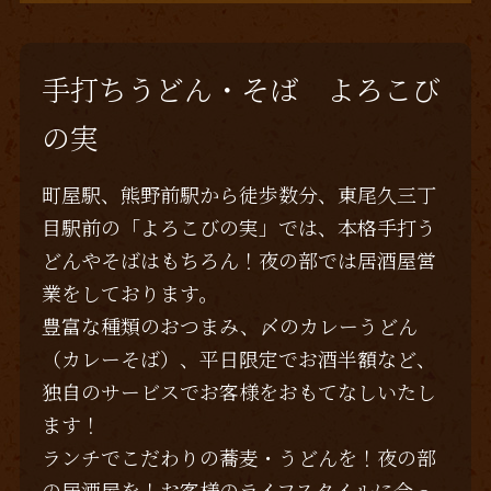
c
it
e
ai
e
te
l
b
r
手打ちうどん・そば よろこび
o
の実
o
k
町屋駅、熊野前駅から徒歩数分、東尾久三丁
目駅前の「よろこびの実」では、本格手打う
どんやそばはもちろん！夜の部では居酒屋営
業をしております。
豊富な種類のおつまみ、〆のカレーうどん
（カレーそば）、平日限定でお酒半額など、
独自のサービスでお客様をおもてなしいたし
ます！
ランチでこだわりの蕎麦・うどんを！夜の部
の居酒屋を！お客様のライフスタイルに合っ