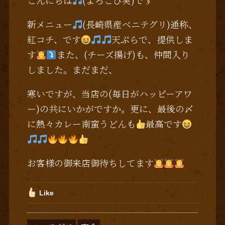
こんにちは
(よろこび実)です
新メニュー
(長崎県産ベニテグリ)通称、
紅コチ、です
天ぷらで、提供しま
す
また、(チーズ揚げ)も、仲間入り
しました。まだまだ、
寒いですが、当店の(毎日がハッピーアワ
ー)の共にいかがですか。更に、最後の〆
に熱々カレー南蛮うどんも
最高です
お客様の御来店御待ちしてます
Like