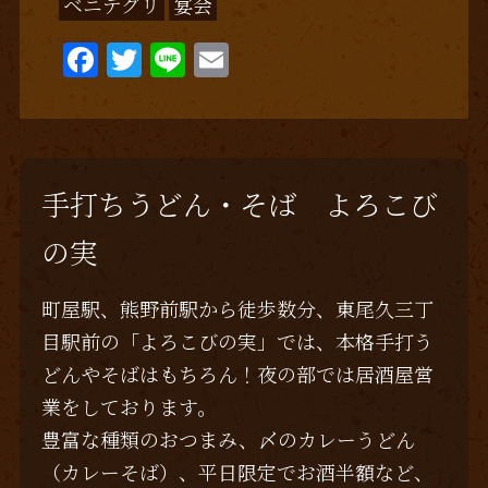
ベニテグリ
宴会
F
T
Li
E
a
w
n
m
c
it
e
ai
e
te
l
b
r
手打ちうどん・そば よろこび
o
の実
o
k
町屋駅、熊野前駅から徒歩数分、東尾久三丁
目駅前の「よろこびの実」では、本格手打う
どんやそばはもちろん！夜の部では居酒屋営
業をしております。
豊富な種類のおつまみ、〆のカレーうどん
（カレーそば）、平日限定でお酒半額など、