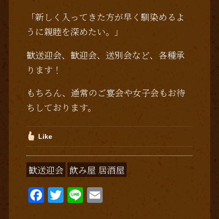
「新しく入ってきた方が早く馴染めるよ
うに親睦を深めたい。」
歓送迎会、歓迎会、送別会など、各種承
ります！
もちろん、通常のご宴会や女子会もお待
ちしております。
Like
歓送迎会
飲み屋 居酒屋
F
T
Li
E
a
w
n
m