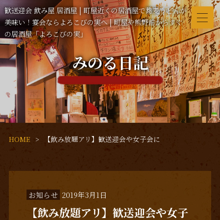
歓送迎会 飲み屋 居酒屋 | 町屋近くの居酒屋で蕎麦うどんが
美味い！宴会ならよろこびの実へ | 町屋や熊野前からすぐ
の居酒屋「よろこびの実」
みのる日記
HOME
【飲み放題アリ】歓送迎会や女子会に
お知らせ
2019年3月1日
【飲み放題アリ】歓送迎会や女子